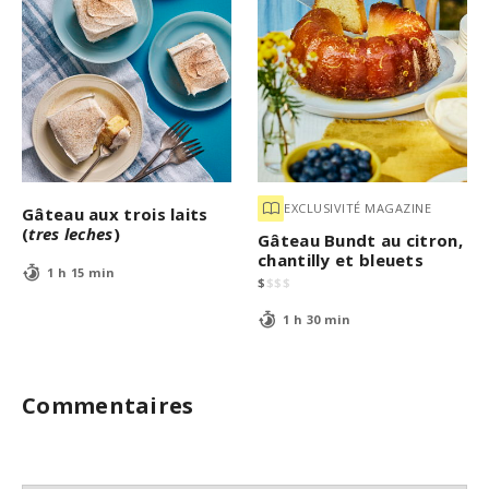
EXCLUSIVITÉ MAGAZINE
Gâteau aux trois laits
(
tres leches
)
Gâteau Bundt au citron,
chantilly et bleuets
1 h 15 min
$
$
$
$
1 h 30 min
Commentaires