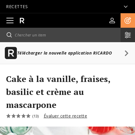
RECETTES
Ouvrir
la
navigation
principale
Télécharger la nouvelle application RICARDO
Cake à la vanille, fraises,
basilic et crème au
mascarpone
Évaluer cette recette
(13)