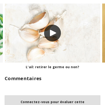
d
s
o
f
1
m
i
n
u
t
e
,
1
3
s
e
c
o
L'ail: retirer le germe ou non?
n
d
Commentaires
s
Connectez-vous pour évaluer cette