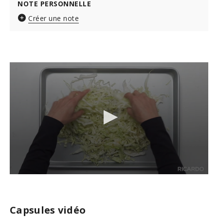
NOTE PERSONNELLE
Créer une note
0
s
e
c
Capsules vidéo
o
n