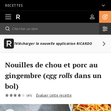
RECETTES
Ouvrir
la
navigation
principale
Télécharger la nouvelle application RICARDO
Nouilles de chou et porc au
gingembre (
egg rolls
dans un
bol)
Évaluer cette recette
(41)