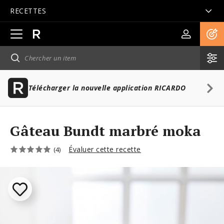
RECETTES
Ouvrir
la
navigation
principale
Télécharger la nouvelle application RICARDO
Gâteau Bundt marbré moka
Évaluer cette recette
(4)