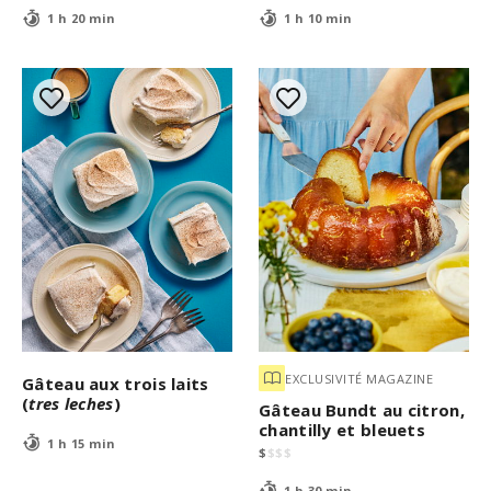
1 h 20 min
1 h 10 min
EXCLUSIVITÉ MAGAZINE
Gâteau aux trois laits
(
tres leches
)
Gâteau Bundt au citron,
chantilly et bleuets
1 h 15 min
$
$
$
$
1 h 30 min