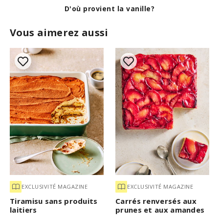
e
c
D'où provient la vanille?
o
n
Vous aimerez aussi
d
s
EXCLUSIVITÉ MAGAZINE
EXCLUSIVITÉ MAGAZINE
Tiramisu sans produits
Carrés renversés aux
laitiers
prunes et aux amandes