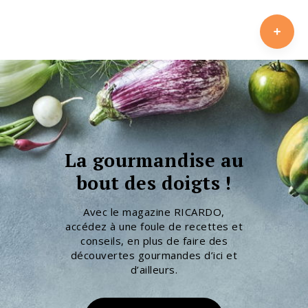
La gourmandise au
bout des doigts !
Avec le magazine RICARDO,
accédez à une foule de recettes et
conseils, en plus de faire des
découvertes gourmandes d’ici et
d’ailleurs.