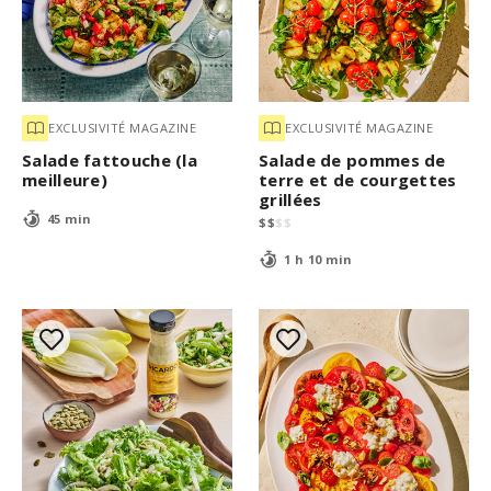
d
s
EXCLUSIVITÉ MAGAZINE
EXCLUSIVITÉ MAGAZINE
Salade fattouche (la
Salade de pommes de
meilleure)
terre et de courgettes
grillées
45 min
$
$
$
$
1 h 10 min