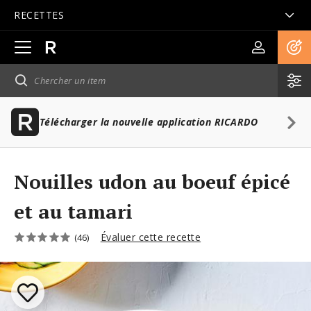
RECETTES
Ouvrir
la
navigation
principale
Télécharger la nouvelle application RICARDO
Nouilles udon au boeuf épicé
et au tamari
Évaluer cette recette
(46)