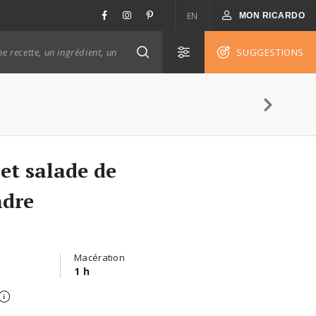
EN
MON RICARDO
SUGGESTIONS
 et salade de
ndre
Macération
1 h