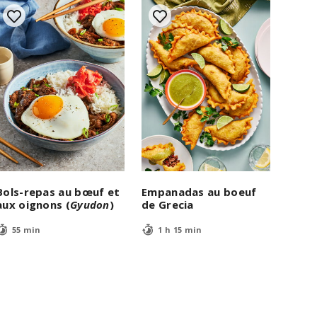
Bols-repas au bœuf et
Empanadas au boeuf
aux oignons (
Gyudon
)
de Grecia
55 min
1 h 15 min