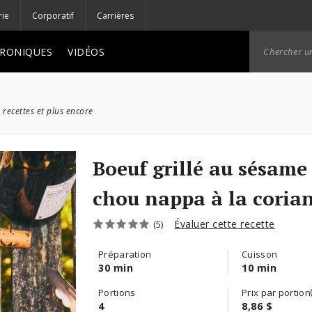
rie
Corporatif
Carrières
RONIQUES
VIDÉOS
 recettes et plus encore
Boeuf grillé au sésame
chou nappa à la coria
Évaluer cette recette
(5)
Préparation
Cuisson
30 min
10 min
Portions
Prix par portion
4
8,86 $