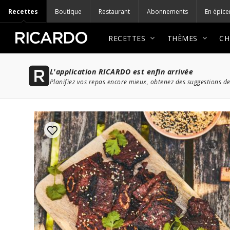
Recettes
Boutique
Restaurant
Abonnements
En épice
RECETTES
THÈMES
CH
L'application RICARDO est enfin arrivée
Planifiez vos repas encore mieux, obtenez des suggestions de