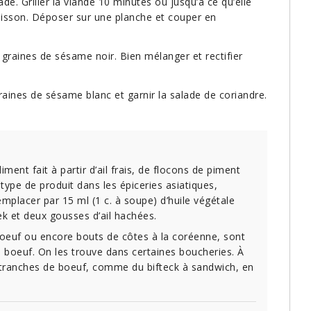
de. Griller la viande 10 minutes ou jusqu’à ce qu’elle
uisson. Déposer sur une planche et couper en
s graines de sésame noir. Bien mélanger et rectifier
aines de sésame blanc et garnir la salade de coriandre.
ment fait à partir d’ail frais, de flocons de piment
 type de produit dans les épiceries asiatiques,
mplacer par 15 ml (1 c. à soupe) d’huile végétale
k et deux gousses d’ail hachées.
boeuf ou encore bouts de côtes à la coréenne, sont
 boeuf. On les trouve dans certaines boucheries. À
 tranches de boeuf, comme du bifteck à sandwich, en