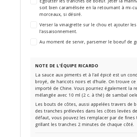
Égoutter les tranches de boeuf. Jeter la marina
soit bien caramélisée en la retournant à mi-c
morceaux, si désiré.
Verser la vinaigrette sur le chou et ajouter le
l’assaisonnement.
Au moment de servir, parsemer le boeuf de gr
NOTE DE L'ÉQUIPE RICARDO
La sauce aux piments et à l’ail épicé est un condi
broyé, de haricots noirs et d’huile. On trouve ce
importé de Chine. Vous pourriez également la re
mélangée avec 10 ml (2 c. à thé) de sambal oele
Les bouts de côtes, aussi appelées travers de 
des tranches prélevées dans les côtes levées de
défaut, vous pouvez les remplacer par de fines
grillant les tranches 2 minutes de chaque côté.