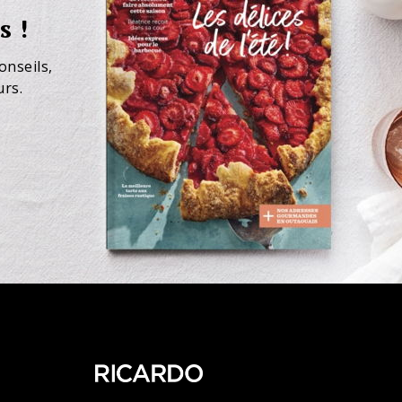
s !
onseils,
urs.