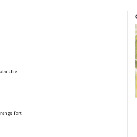
 blanchie
Conservation des fines herbes fraîches
range fort