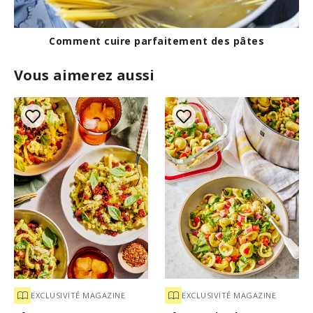
7
s
e
c
Comment cuire parfaitement des pâtes
o
n
Vous aimerez aussi
d
s
EXCLUSIVITÉ MAGAZINE
EXCLUSIVITÉ MAGAZINE