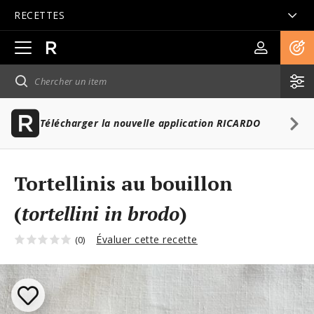
RECETTES
Ouvrir
la
navigation
principale
Télécharger la nouvelle application RICARDO
Tortellinis au bouillon
(
tortellini in brodo
)
Évaluer cette recette
(0)