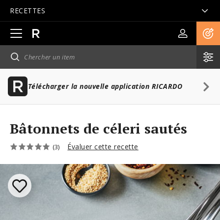
RECETTES
Ouvrir
la
navigation
principale
Télécharger la nouvelle application RICARDO
Bâtonnets de céleri sautés
Évaluer cette recette
(3)