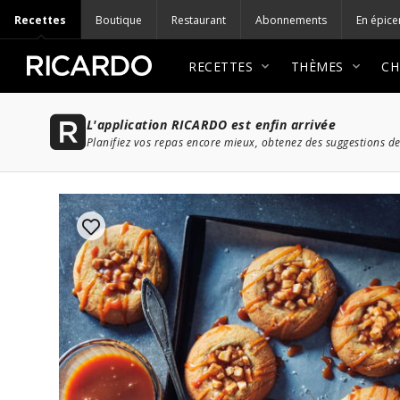
Recettes
Boutique
Restaurant
Abonnements
En épice
RECETTES
THÈMES
CH
L'application RICARDO est enfin arrivée
Planifiez vos repas encore mieux, obtenez des suggestions de