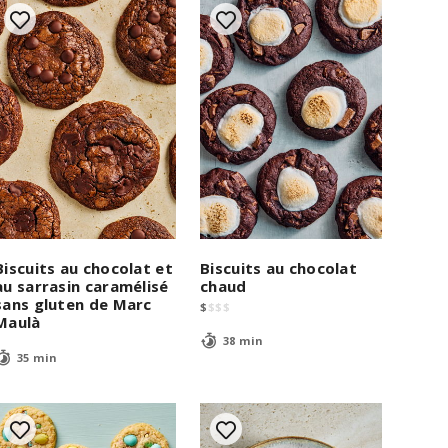
Biscuits au chocolat et
Biscuits au chocolat
au sarrasin caramélisé
chaud
sans gluten de Marc
$
$
$
$
Maulà
38 min
35 min