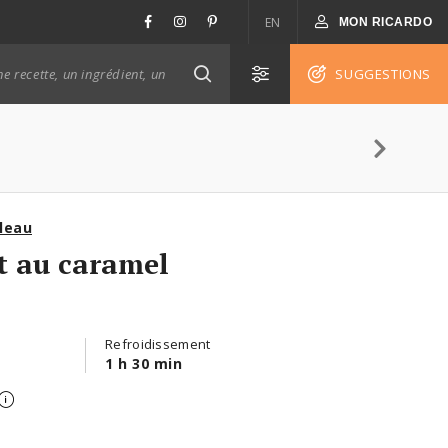
EN
MON RICARDO
SUGGESTIONS
leau
t au caramel
Refroidissement
1 h 30 min