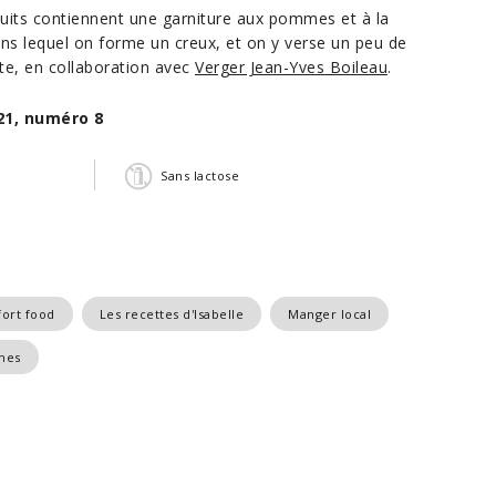
cuits contiennent une garniture aux pommes et à la
dans lequel on forme un creux, et on y verse un peu de
te, en collaboration avec
Verger Jean-Yves Boileau
.
21, numéro 8
Sans lactose
ort food
Les recettes d'Isabelle
Manger local
mes