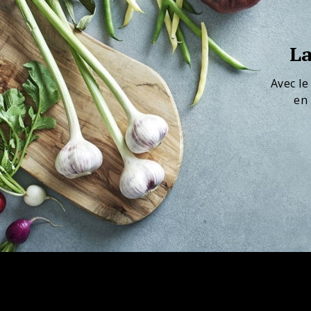
La
Avec le
en 