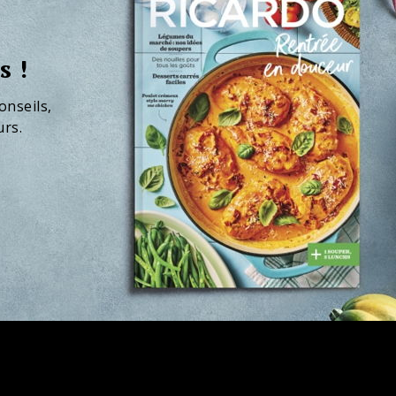
s !
onseils,
urs.