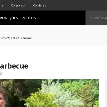
rie
Corporatif
Carrières
RONIQUES
VIDÉOS
 recettes et plus encore
barbecue
éo