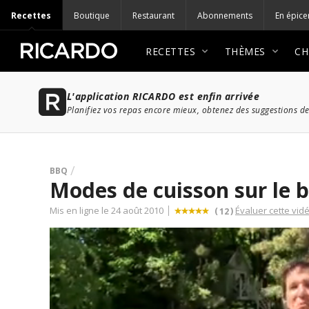
Recettes
Boutique
Restaurant
Abonnements
En épice
RECETTES
THÈMES
CH
L'application RICARDO est enfin arrivée
Planifiez vos repas encore mieux, obtenez des suggestions de
BBQ
Modes de cuisson sur le 
Mis en ligne le 24 août 2010
Évaluer cette vid
(
)
12