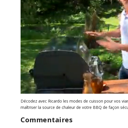
0
s
Décodez avec Ricardo les modes de cuisson pour vos vian
e
maîtriser la source de chaleur de votre BBQ de façon sécur
c
o
Commentaires
n
d
s