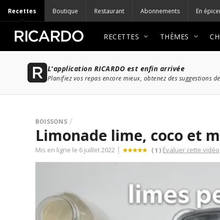
Recettes
Boutique
Restaurant
Abonnements
En épice
RECETTES
THÈMES
CH
L'application RICARDO est enfin arrivée
Planifiez vos repas encore mieux, obtenez des suggestions de
BOISSONS
Limonade lime, coco et 
Mis en ligne le 6 juillet 2022
Évaluer cette vidéo
(
)
1