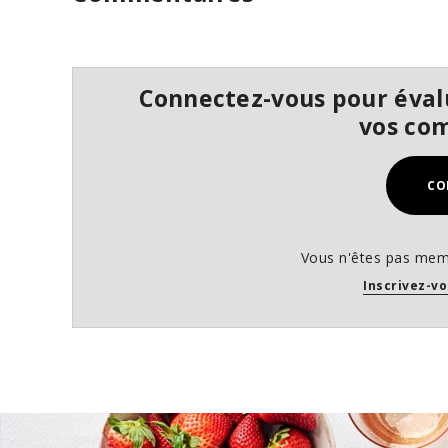
o
f
3
4
s
Connectez-vous pour évalu
e
c
vos co
o
n
d
s
CO
V
o
l
u
m
Vous n'êtes pas mem
e
Inscrivez-vo
9
0
%