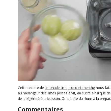
0
s
Cette recette de
limonade lime, coco et menthe
nous fait 
e
au mélangeur des limes pelées à vif, du sucre ainsi que d
c
de la légèreté à la boisson. On ajoute du rhum à la prépara
o
n
d
Commentaires
s