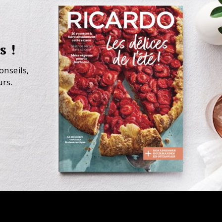
s !
onseils,
urs.