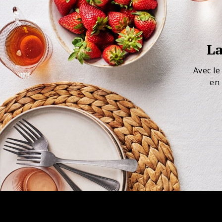
La
Avec le
en 