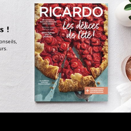
s !
onseils,
urs.