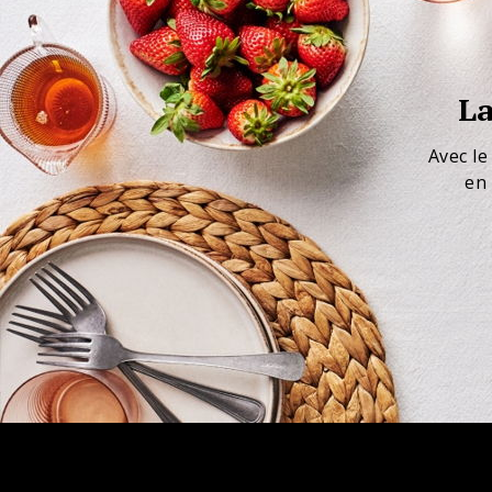
La
Avec le
en 