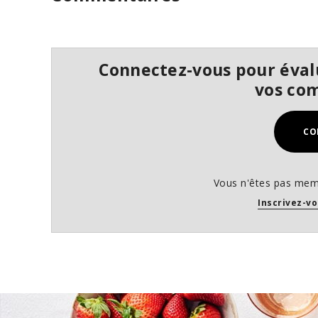
o
f
2
7
s
Connectez-vous pour évalu
e
c
vos co
o
n
d
s
CO
V
o
l
u
m
Vous n'êtes pas mem
e
Inscrivez-vo
9
0
%