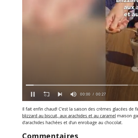
0
s
Il fait enfin chaud! C’est la saison des crèmes glacées de
e
blizzard au biscuit, aux arachides et au caramel
maison gar
c
d’arachides hachées et d’un enrobage au chocolat.
o
n
d
Commentaires
s