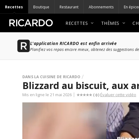
Recettes
Boutique
Restaurant
Abonnements
En épice
RECETTES
THÈMES
CH
L'application RICARDO est enfin arrivée
Planifiez vos repas encore mieux, obtenez des suggestions de
DANS LA CUISINE DE RICARDO
Blizzard au biscuit, aux 
Mis en ligne le 21 mai 2026
Évaluer cette vidéo
(
)
0