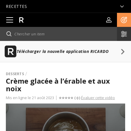
RECETTES
Ouvrir
la
navigation
principale
Télécharger la nouvelle application RICARDO
DESSERTS
Crème glacée à l’érable et aux
noix
Mis en ligne le 21 août 2023
Évaluer cette vidéo
(
)
0