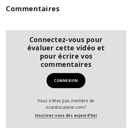
7
Commentaires
s
e
c
o
n
d
s
Connectez-vous pour
évaluer cette vidéo et
pour écrire vos
commentaires
CONNEXION
Vous n'êtes pas membre de
ricardocuisine.com?
Inscrivez-vous dès aujourd'hui