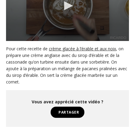
0
s
Pour cette recette de
crème glacée à l’érable et aux noix
, on
e
prépare une crème anglaise avec du sirop d’érable et de la
c
cassonade qu’on turbine ensuite dans une sorbetière. On
o
n
ajoute à la préparation un mélange de pacanes pralinées avec
d
du sirop d’érable. On sert la crème glacée marbrée sur un
s
o
cornet.
f
2
m
i
Vous avez apprécié cette vidéo ?
n
u
PARTAGER
t
e
s
,
1