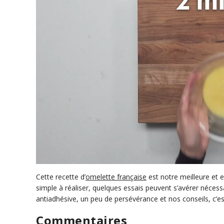
0
s
Cette recette d’
omelette française
est notre meilleure et e
e
simple à réaliser, quelques essais peuvent s’avérer néces
c
antiadhésive, un peu de persévérance et nos conseils, c’est 
o
n
d
Commentaires
s