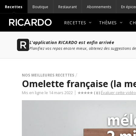
Recettes
Boutique
Restaurant
Abonnements
En épice
RECETTES
THÈMES
CH
L'application RICARDO est enfin arrivée
Planifiez vos repas encore mieux, obtenez des suggestions de
NOS MEILLEURES RECETTES
Omelette française (la me
Mis en ligne le 14 mars 2022
Évaluer cette vidéo
(
)
0