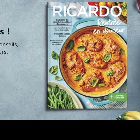
s !
onseils,
urs.