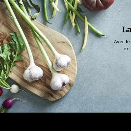
La
Avec le
en 