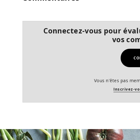
o
f
4
2
s
Connectez-vous pour évalu
e
c
vos co
o
n
d
s
CO
V
o
l
u
m
Vous n'êtes pas mem
e
Inscrivez-vo
9
0
%