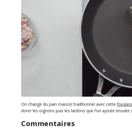
0
s
On change du pain maison traditionnel avec cette
fougass
e
dorer les oignons puis les lardons que l’on ajoute ensuite
c
o
Commentaires
n
d
s