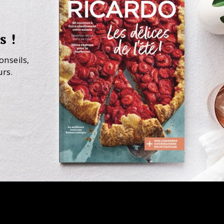
s !
onseils,
urs.