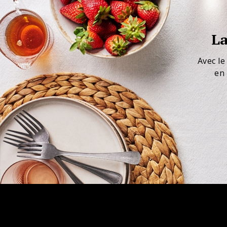
La
Avec le
en 