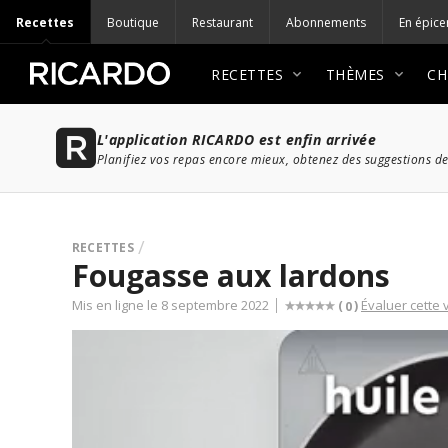
Recettes
Boutique
Restaurant
Abonnements
En épice
RECETTES
THÈMES
CH
L'application RICARDO est enfin arrivée
Planifiez vos repas encore mieux, obtenez des suggestions de
RECETTES
Fougasse aux lardons
Mis en ligne le 8 septembre 2022
Évaluer cette 
(
)
0