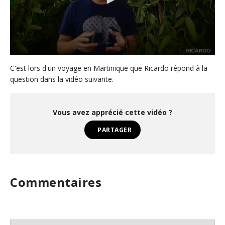
0
s
C'est lors d'un voyage en Martinique que Ricardo répond à la
e
question dans la vidéo suivante.
c
o
n
d
Vous avez apprécié cette vidéo ?
s
o
PARTAGER
f
4
0
s
e
c
Commentaires
o
n
d
s