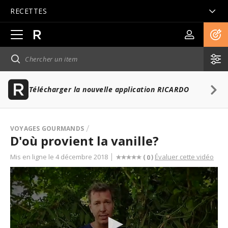
RECETTES
Ouvrir
la
navigation
principale
Télécharger la nouvelle application RICARDO
VOYAGES GOURMANDS
D'où provient la vanille?
Mis en ligne le 4 décembre 2018
Évaluer cette vidéo
(
)
0