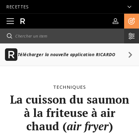
RECETTES
Ouvrir
la
navigation
principale
Télécharger la nouvelle application RICARDO
TECHNIQUES
La cuisson du saumon
à la friteuse à air
chaud (
air fryer
)