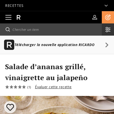
RECETTES
Ouvrir
la
navigation
principale
Télécharger la nouvelle application RICARDO
Salade d’ananas grillé,
vinaigrette au jalapeño
Évaluer cette recette
(1)