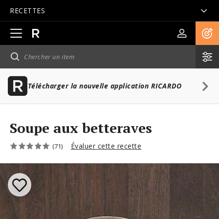
RECETTES
Ouvrir
la
navigation
principale
Télécharger la nouvelle application RICARDO
Soupe aux betteraves
Évaluer cette recette
(71)