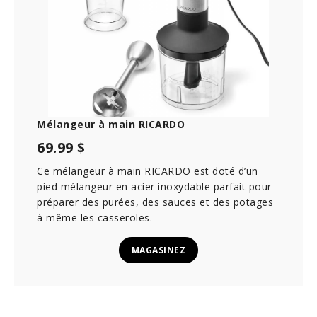
1
6
s
e
c
o
n
d
s
Mélangeur à main RICARDO
69.99 $
Ce mélangeur à main RICARDO est doté d’un
pied mélangeur en acier inoxydable parfait pour
préparer des purées, des sauces et des potages
à même les casseroles.
MAGASINEZ