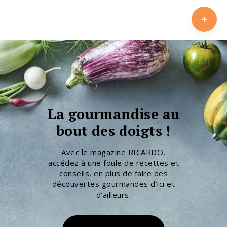
La gourmandise au
bout des doigts !
Avec le magazine RICARDO,
accédez à une foule de recettes et
conseils, en plus de faire des
découvertes gourmandes d’ici et
d’ailleurs.