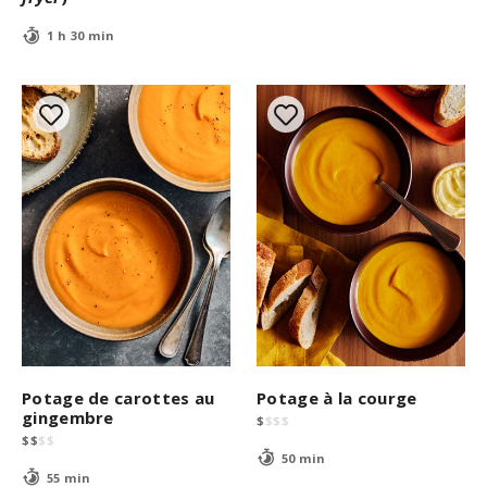
1 h 30 min
Potage de carottes au
Potage à la courge
gingembre
$
$
$
$
$
$
$
$
50 min
55 min