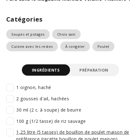
Catégories
Soupes et potages
Choix sain
Cuisine avec les restes
À congeler
Poulet
INGRÉDIENTS
PRÉPARATION
1 oignon, haché
2 gousses d'ail, hachées
30 ml (2 c. à soupe) de beurre
100 g (1/2 tasse) de riz sauvage
1,25 litre (5 tasses) de bouillon de poulet maison de
préférence (recette bouillon de poulet maison)