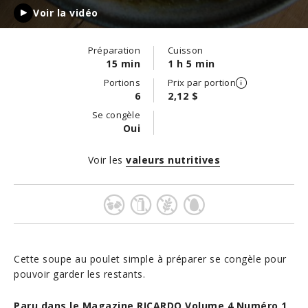
Voir la vidéo
Préparation
Cuisson
15 min
1 h 5 min
Portions
Prix par portion
6
2,12 $
Se congèle
Oui
Voir les
valeurs nutritives
Cette soupe au poulet simple à préparer se congèle pour
pouvoir garder les restants.
Paru dans le Magazine RICARDO Volume 4 Numéro 1