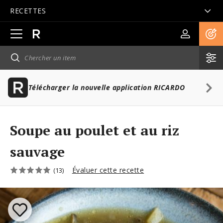
RECETTES
Ouvrir
la
navigation
principale
Télécharger la nouvelle application RICARDO
Soupe au poulet et au riz
sauvage
Évaluer cette recette
(13)