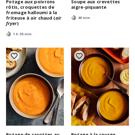
Potage aux poivrons
Soupe aux crevettes
rôtis, croquettes de
aigre-piquante
fromage halloumi à la
friteuse à air chaud (
air
40 min
fryer
)
1 h 30 min
Potage de carottes au
Potage à la courge