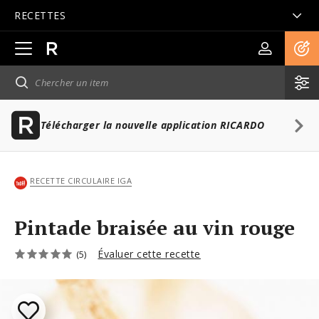
RECETTES
Ouvrir
la
navigation
principale
Télécharger la nouvelle application RICARDO
RECETTE CIRCULAIRE IGA
Pintade braisée au vin rouge
Évaluer cette recette
(5)