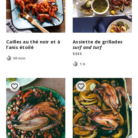
Cailles au thé noir et à
Assiette de grillades
l’anis étoilé
surf and turf
$
$
$
$
50 min
1 h