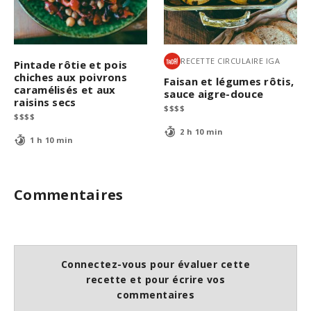
RECETTE CIRCULAIRE IGA
Pintade rôtie et pois
chiches aux poivrons
Faisan et légumes rôtis,
caramélisés et aux
sauce aigre-douce
raisins secs
$
$
$
$
$
$
$
$
2 h 10 min
1 h 10 min
Commentaires
Connectez-vous pour évaluer cette
recette et pour écrire vos
commentaires