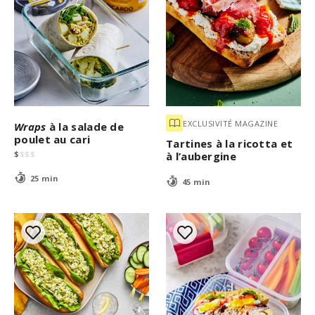
EXCLUSIVITÉ MAGAZINE
Wraps
à la salade de
poulet au cari
Tartines à la ricotta et
$
$
$
$
à l’aubergine
25 min
45 min