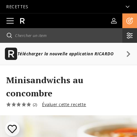
RECETTES
Ouvrir
la
navigation
principale
Télécharger la nouvelle application RICARDO
Minisandwichs au
concombre
Évaluer cette recette
(2)