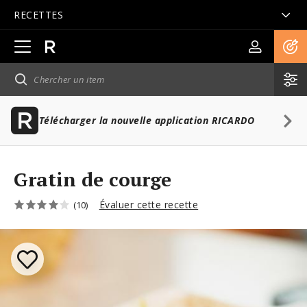
RECETTES
Ouvrir
la
navigation
principale
Télécharger la nouvelle application RICARDO
Gratin de courge
Évaluer cette recette
(10)