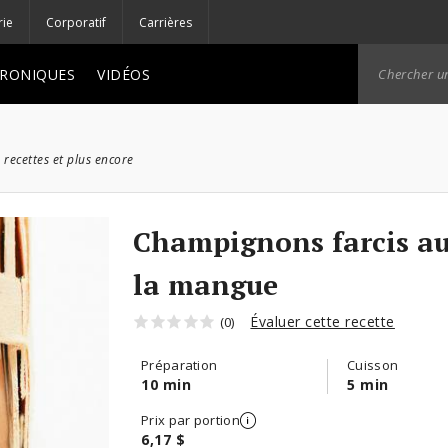
rie
Corporatif
Carrières
RONIQUES
VIDÉOS
 recettes et plus encore
Champignons farcis au
la mangue
Évaluer cette recette
(0)
Préparation
Cuisson
10 min
5 min
Prix par portion
6,17 $