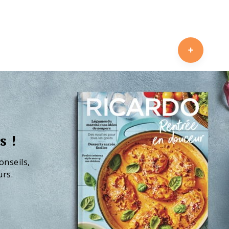
s !
onseils,
urs.