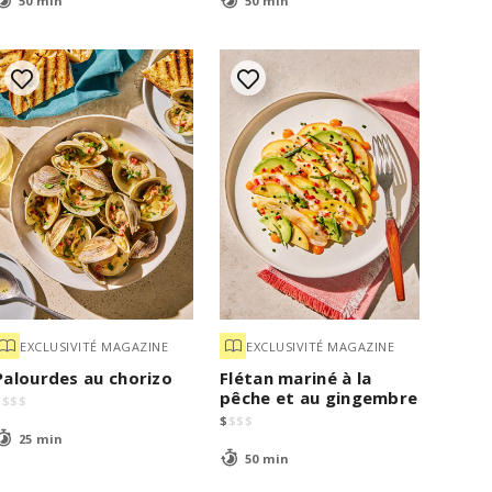
50 min
50 min
EXCLUSIVITÉ MAGAZINE
EXCLUSIVITÉ MAGAZINE
Palourdes au chorizo
Flétan mariné à la
pêche et au gingembre
$
$
$
$
$
$
$
$
25 min
50 min