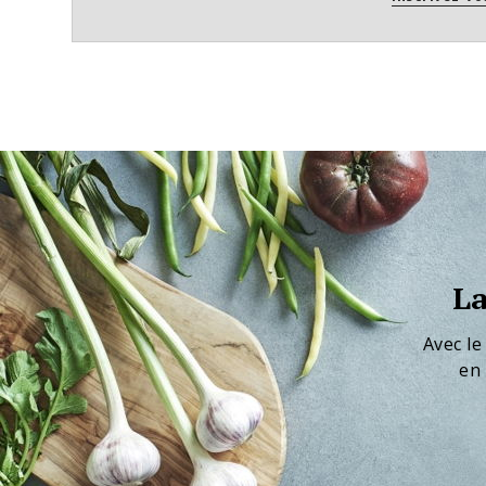
La
Avec le
en 