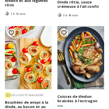
dindon et aux légumes
Dinde rôtie, sauce
rôtis
crémeuse à l’ail confit
1 h 15 min
3 h 45 min
EXCLUSIVITÉ MAGAZINE
Cuisses de dindon
braisées à l’estragon
Bouchées de
wraps
à la
$
$
$
$
dinde, au bacon et au