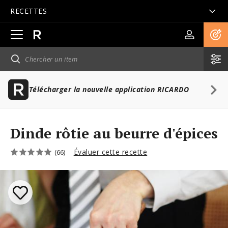
RECETTES
Ouvrir
la
navigation
principale
Télécharger la nouvelle application RICARDO
Dinde rôtie au beurre d'épices
Évaluer cette recette
(66)