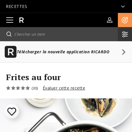
RECETTES
Ouvrir
la
navigation
principale
Télécharger la nouvelle application RICARDO
Frites au four
Évaluer cette recette
(30)