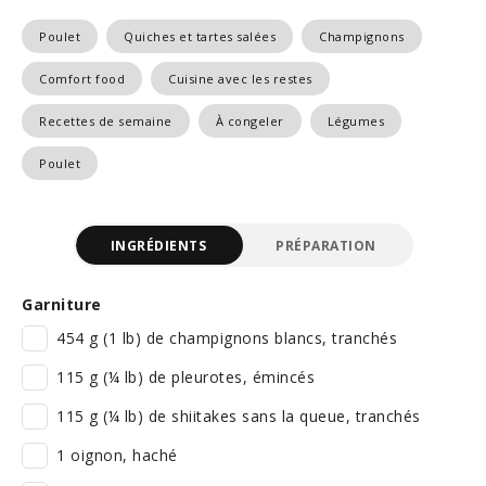
Poulet
Quiches et tartes salées
Champignons
Comfort food
Cuisine avec les restes
Recettes de semaine
À congeler
Légumes
Poulet
INGRÉDIENTS
PRÉPARATION
Garniture
454 g (1 lb) de champignons blancs, tranchés
115 g (¼ lb) de pleurotes, émincés
115 g (¼ lb) de shiitakes sans la queue, tranchés
1 oignon, haché