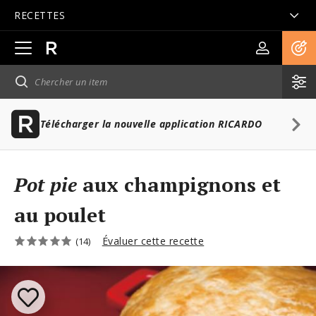
RECETTES
Ouvrir
la
navigation
principale
Télécharger la nouvelle application RICARDO
Pot pie
aux champignons et
au poulet
Évaluer cette recette
(14)