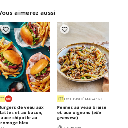
Vous aimerez aussi
EXCLUSIVITÉ MAGAZINE
Burgers de veau aux
Pennes au veau braisé
dattes et au bacon,
et aux oignons (
alla
sauce chipotle au
genovese
)
fromage bleu
5 h 40 min