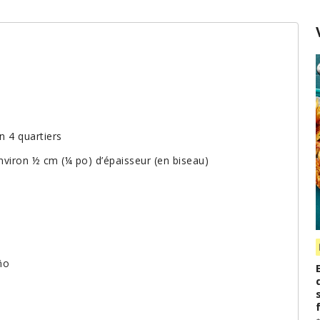
n 4 quartiers
nviron ½ cm (¼ po) d’épaisseur (en biseau)
ño