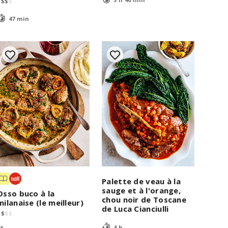
$
$
$
$
47 min
Palette de veau à la
sauge et à l'orange,
Osso buco à la
chou noir de Toscane
milanaise (le meilleur)
de Luca Cianciulli
$
$
$
$
4 h