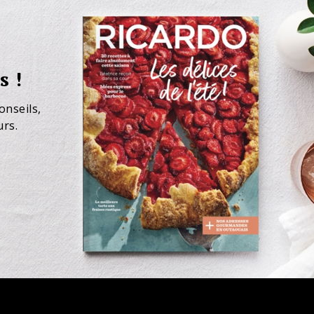
s !
onseils,
urs.