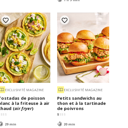
EXCLUSIVITÉ MAGAZINE
EXCLUSIVITÉ MAGAZINE
Tostadas de poisson
Petits sandwichs au
blanc à la friteuse à air
thon et à la tartinade
chaud (
air fryer
)
de poivrons
$
$
$
$
$
$
$
$
29 min
20 min