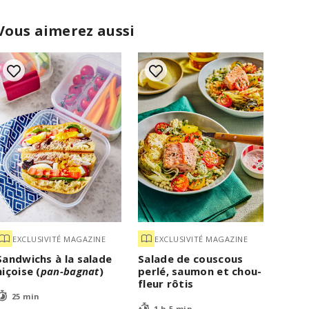
Vous aimerez aussi
EXCLUSIVITÉ MAGAZINE
EXCLUSIVITÉ MAGAZINE
Sandwichs à la salade
Salade de couscous
niçoise (
pan-bagnat
)
perlé, saumon et chou-
fleur rôtis
25 min
1 h 5 min