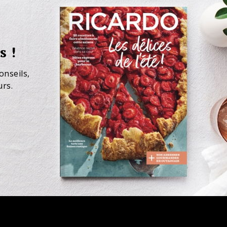
s !
onseils,
urs.