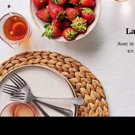
La
Avec le
en 