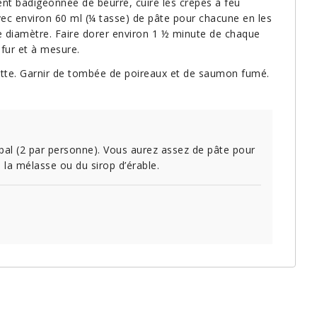
t badigeonnée de beurre, cuire les crêpes à feu
ec environ 60 ml (¼ tasse) de pâte pour chacune en les
e diamètre. Faire dorer environ 1 ½ minute de chaque
fur et à mesure.
ette. Garnir de tombée de poireaux et de saumon fumé.
ipal (2 par personne). Vous aurez assez de pâte pour
e la mélasse ou du sirop d’érable.