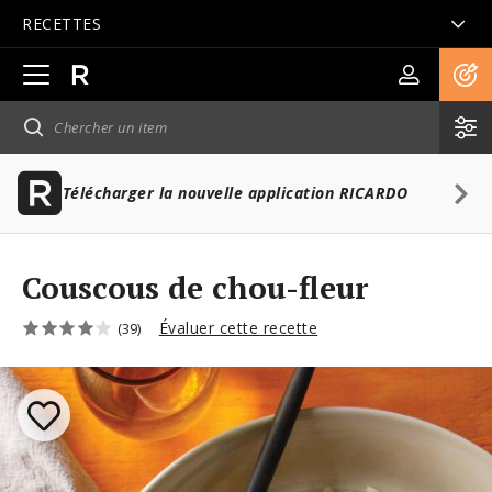
RECETTES
Ouvrir
la
navigation
principale
Télécharger la nouvelle application RICARDO
Couscous de chou-fleur
Évaluer cette recette
(39)