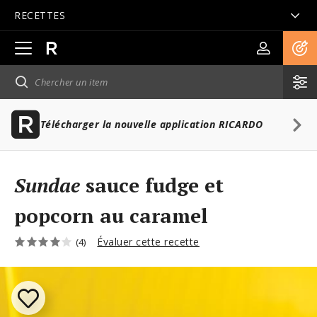
RECETTES
Ouvrir
la
navigation
principale
Télécharger la nouvelle application RICARDO
Sundae
sauce fudge et
popcorn au caramel
Évaluer cette recette
(4)