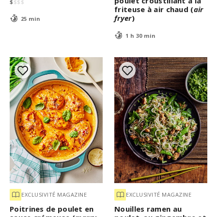
poulet croustillant à la
$
$
$
$
friteuse à air chaud (
air
fryer
)
25 min
1 h 30 min
EXCLUSIVITÉ MAGAZINE
EXCLUSIVITÉ MAGAZINE
Poitrines de poulet en
Nouilles ramen au