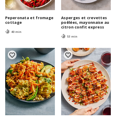
Peperonata et fromage
Asperges et crevettes
cottage
poêlées, mayonnaise au
citron confit express
40 min
53 min