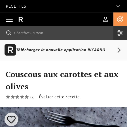
RECETTES
Ouvrir
la
navigation
principale
Télécharger la nouvelle application RICARDO
Couscous aux carottes et aux
olives
Évaluer cette recette
(2)