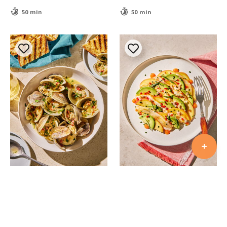
50 min
50 min
EXCLUSIVITÉ MAGAZINE
EXCLUSIVITÉ MAGAZINE
Palourdes au chorizo
Flétan mariné à la pêche
et au gingembre
$
$
$
$
$
$
$
$
25 min