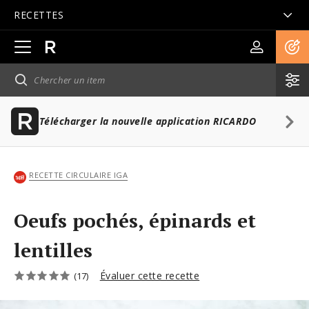
RECETTES
Ouvrir
la
navigation
principale
Télécharger la nouvelle application RICARDO
RECETTE CIRCULAIRE IGA
Oeufs pochés, épinards et
lentilles
Évaluer cette recette
(17)