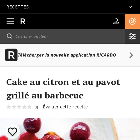
RECETTES
Ouvrir
la
navigation
principale
Télécharger la nouvelle application RICARDO
Cake au citron et au pavot
grillé au barbecue
Évaluer cette recette
(0)