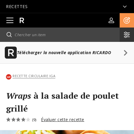
RECETTES
Ouvrir
la
navigation
principale
Télécharger la nouvelle application RICARDO
RECETTE CIRCULAIRE IGA
Wraps
à la salade de poulet
grillé
Évaluer cette recette
(9)