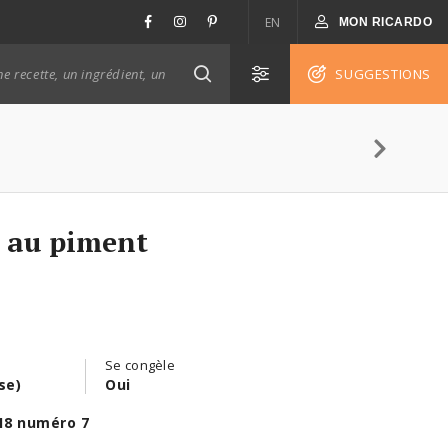
EN
MON RICARDO
SUGGESTIONS
t au piment
Se congèle
se)
Oui
18 numéro 7