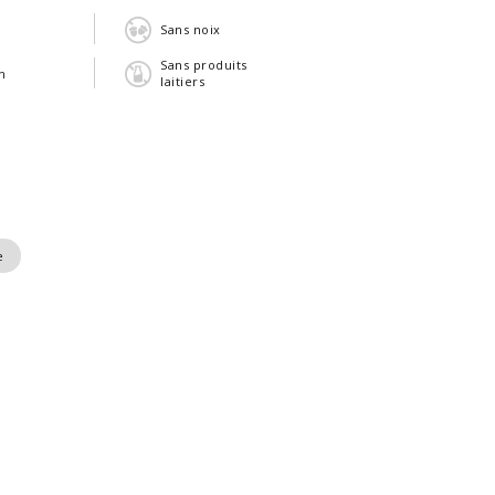
n
Sans noix
Sans produits
n
laitiers
e