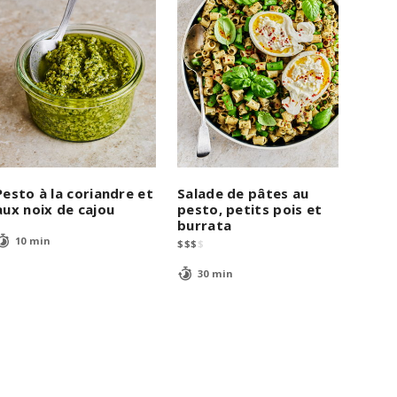
Pesto à la coriandre et
Salade de pâtes au
aux noix de cajou
pesto, petits pois et
burrata
10 min
$
$
$
$
30 min