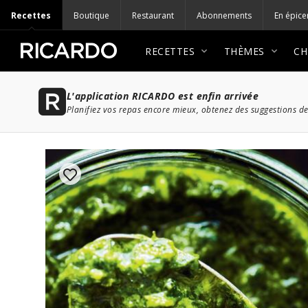
Recettes
Boutique
Restaurant
Abonnements
En épice
RECETTES
THÈMES
CH
L'application RICARDO est enfin arrivée
Planifiez vos repas encore mieux, obtenez des suggestions de