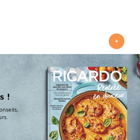
s !
onseils,
urs.