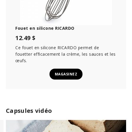
o
n
d
s
Fouet en silicone RICARDO
12.49 $
Ce fouet en silicone RICARDO permet de
fouetter efficacement la crème, les sauces et les
œufs.
MAGASINEZ
Capsules vidéo