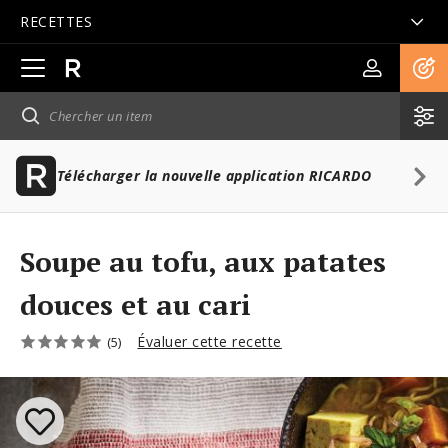
RECETTES
Ouvrir
la
navigation
principale
Télécharger la nouvelle application RICARDO
Soupe au tofu, aux patates
douces et au cari
Évaluer cette recette
(5)