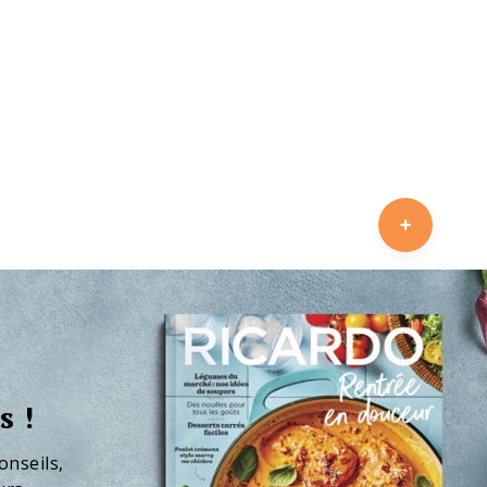
s !
onseils,