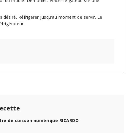
roi du moule. Démouler. Placer le gâteau sur une
si désiré. Réfrigérer jusqu’au moment de servir. Le
frigérateur.
recette
re de cuisson numérique RICARDO