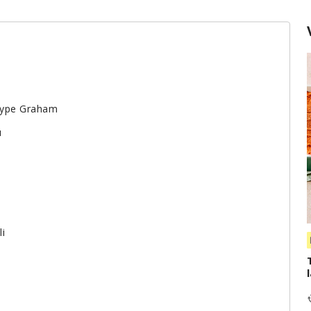
 type Graham
u
i