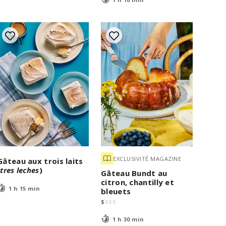
EXCLUSIVITÉ MAGAZINE
Gâteau aux trois laits
(
tres leches
)
Gâteau Bundt au
citron, chantilly et
1 h 15 min
bleuets
$
$
$
$
1 h 30 min