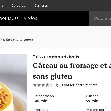
rie
Corporatif
Carrières
RONIQUES
VIDÉOS
 recettes et plus encore
Tel que vendu
en épicerie
Gâteau au fromage et 
sans gluten
Évaluer cette recette
(3)
Préparation
Cuisson
40 min
55 min
Portions
Prix par portion