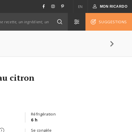
EN
MON RICARDO
SUGGESTIONS
au citron
Réfrigération
6 h
Se congèle