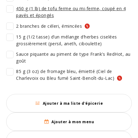
450 g (1 lb) de tofu ferme ou mi-ferme, coupé en 4
pavés et épongés
2 branches de céleri, émincées
15 g (1/2 tasse) d’un mélange d’herbes ciselées
grossièrement (persil, aneth, ciboulette)
Sauce piquante au piment de type Frank’s RedHot, au
goût
85 g (3 oz) de fromage bleu, émietté (Ciel de
Charlevoix ou Bleu fumé Saint-Benoît-du-Lac)
Ajouter à ma liste d'épicerie
Ajouter à mon menu