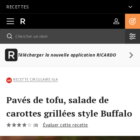
RECETTES
Ouvrir
la
navigation
principale
Télécharger la nouvelle application RICARDO
RECETTE CIRCULAIRE IGA
Pavés de tofu, salade de
carottes grillées style Buffalo
Évaluer cette recette
(8)