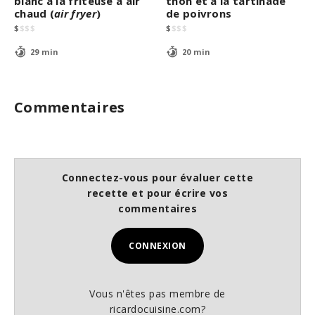
blanc à la friteuse à air
thon et à la tartinade
chaud (
air fryer
)
de poivrons
$
$
$
$
$
$
$
$
29 min
20 min
Commentaires
Connectez-vous pour évaluer cette
recette et pour écrire vos
commentaires
CONNEXION
Vous n'êtes pas membre de
ricardocuisine.com?