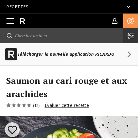
RECETTES
Ouvrir
la
navigation
principale
Télécharger la nouvelle application RICARDO
Saumon au cari rouge et aux
arachides
Évaluer cette recette
(12)