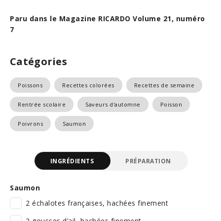
Paru dans le Magazine RICARDO Volume 21, numéro
7
Catégories
Poissons
Recettes colorées
Recettes de semaine
Rentrée scolaire
Saveurs d'automne
Poisson
Poivrons
Saumon
INGRÉDIENTS
PRÉPARATION
Saumon
2 échalotes françaises, hachées finement
2 gousses d’ail, hachées finement