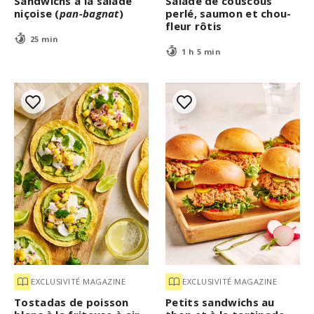
Sandwichs à la salade
Salade de couscous
niçoise (
pan-bagnat
)
perlé, saumon et chou-
fleur rôtis
25 min
1 h 5 min
EXCLUSIVITÉ MAGAZINE
EXCLUSIVITÉ MAGAZINE
Tostadas de poisson
Petits sandwichs au