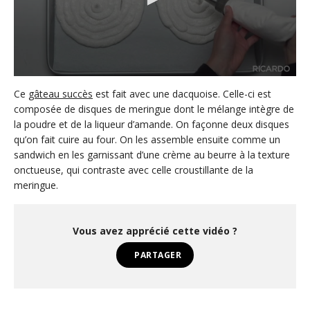
0
s
Ce
gâteau succès
est fait avec une dacquoise. Celle-ci est
e
composée de disques de meringue dont le mélange intègre de
c
la poudre et de la liqueur d’amande. On façonne deux disques
o
n
qu’on fait cuire au four. On les assemble ensuite comme un
d
sandwich en les garnissant d’une crème au beurre à la texture
s
o
onctueuse, qui contraste avec celle croustillante de la
f
meringue.
3
m
i
n
Vous avez apprécié cette vidéo ?
u
t
PARTAGER
e
s
,
1
6