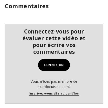
s
Commentaires
e
c
o
n
d
s
Connectez-vous pour
évaluer cette vidéo et
pour écrire vos
commentaires
CONNEXION
Vous n'êtes pas membre de
ricardocuisine.com?
Inscrivez-vous dès aujourd'hui