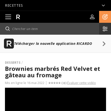
RECETTES
Ouvrir
la
navigation
principale
Télécharger la nouvelle application RICARDO
DESSERTS
Brownies marbrés Red Velvet et
gâteau au fromage
Mis en ligne le 16 mai 2022
Évaluer cette vidéo
(
)
0