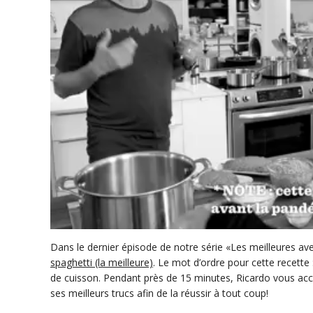
0
s
Dans le dernier épisode de notre série «Les meilleures av
e
spaghetti (la meilleure)
. Le mot d’ordre pour cette recette 
c
de cuisson. Pendant près de 15 minutes, Ricardo vous ac
o
n
ses meilleurs trucs afin de la réussir à tout coup!
d
s