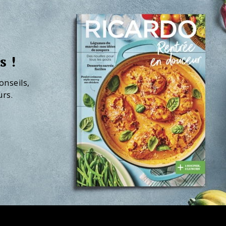
s !
onseils,
urs.