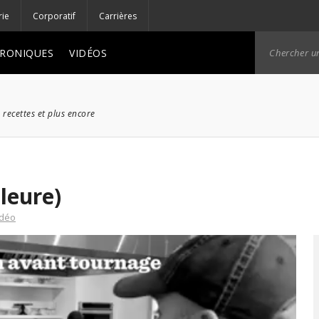
rie
Corporatif
Carrières
RONIQUES
VIDÉOS
 recettes et plus encore
leure)
idéo