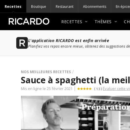
Recettes
Boutique
Restaurant
Abonnements
En épice
RECETTES
THÈMES
CH
L'application RICARDO est enfin arrivée
Planifiez vos repas encore mieux, obtenez des suggestions de
NOS MEILLEURES RECETTES
Sauce à spaghetti (la meil
Mis en ligne le 25 février 2021
Évaluer cette v
(
)
13