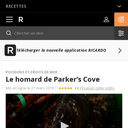
RECETTES
Ouvrir
la
navigation
principale
Télécharger la nouvelle application RICARDO
POISSONS ET FRUITS DE MER
Le homard de Parker’s Cove
Mis en ligne le 27 mars 2019
Évaluer cette vidéo
(
)
1