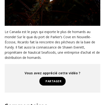
0
s
Le Canada est le pays qui exporte le plus de homards au
e
monde! Sur le quai du port de Parker’s Cove en Nouvelle-
c
Écosse, Ricardo fait la rencontre des pêcheurs de la baie de
o
n
Fundy. Il fait aussi la connaissance de Shawn Everett,
d
propriétaire de Nautical Seafoods, une entreprise d’achat et de
s
o
distribution de homards.
f
3
m
i
Vous avez apprécié cette vidéo ?
n
u
PARTAGER
t
e
s
,
0