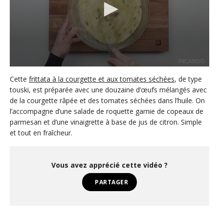
0
s
Cette
frittata à la courgette et aux tomates séchées
, de type
e
touski, est préparée avec une douzaine d’œufs mélangés avec
c
de la courgette râpée et des tomates séchées dans l’huile. On
o
n
l’accompagne d’une salade de roquette garnie de copeaux de
d
parmesan et d’une vinaigrette à base de jus de citron. Simple
s
o
et tout en fraîcheur.
f
4
8
s
Vous avez apprécié cette vidéo ?
e
c
PARTAGER
o
n
d
s