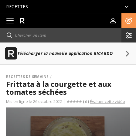
RECETTES
Ouvrir
la
navigation
principale
Télécharger la nouvelle application RICARDO
RECETTES DE SEMAINE
Frittata à la courgette et aux
tomates séchées
Mis en ligne le 26 octobre 2022
Évaluer cette vidéo
(
)
0