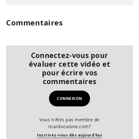
s
e
c
o
Commentaires
n
d
s
Connectez-vous pour
évaluer cette vidéo et
pour écrire vos
commentaires
CONNEXION
Vous n'êtes pas membre de
ricardocuisine.com?
Inscrivez-vous dès aujourd'hui