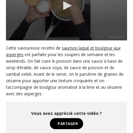
0
s
Cette savoureuse recette de
saumon laqué et boulgour aux
e
asperges
est parfaite pour les soupers de semaine et les
c
weekends. On fait cuire le poisson dans une sauce à base de
o
n
sirop d’érable, de sauce soya, de sauce de poisson et de
d
sambal oelek. Avant de le servir, on le parsème de graines de
s
o
sésame pour apporter une texture croquante et on
f
l’accompagne de boulgour aromatisé à la lime et au sésame
1
avec des asperges.
m
i
n
u
Vous avez apprécié cette vidéo ?
t
e
,
PARTAGER
3
3