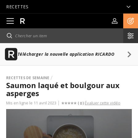
RECETTES
Ouvrir
la
navigation
principale
Télécharger la nouvelle application RICARDO
RECETTES DE SEMAINE
Saumon laqué et boulgour aux
asperges
Mis en ligne le 11 avril 2023
Évaluer cette vidéo
(
)
0