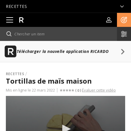
RECETTES
Ouvrir
la
navigation
principale
Télécharger la nouvelle application RICARDO
RECETTES
Tortillas de maïs maison
Mis en ligne le 22 mars 2022
Évaluer cette vidéo
(
)
0