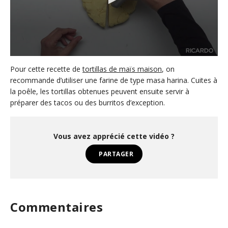
0
s
Pour cette recette de
tortillas de maïs maison
, on
e
recommande d’utiliser une farine de type masa harina. Cuites à
c
la poêle, les tortillas obtenues peuvent ensuite servir à
o
n
préparer des tacos ou des burritos d’exception.
d
s
o
f
Vous avez apprécié cette vidéo ?
1
m
PARTAGER
i
n
u
t
e
,
Commentaires
7
s
e