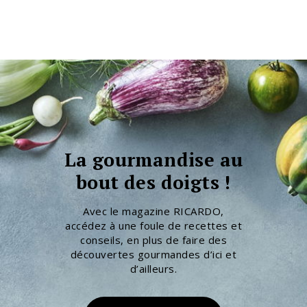
La gourmandise au
bout des doigts !
Avec le magazine RICARDO,
accédez à une foule de recettes et
conseils, en plus de faire des
découvertes gourmandes d’ici et
d’ailleurs.